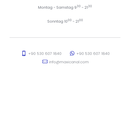
30
30
Montag - Samstag 9
- 21
00
00
Sonntag 10
- 21
+90 530 607 1840
+90 530 607 1840
info@maxicanal.com