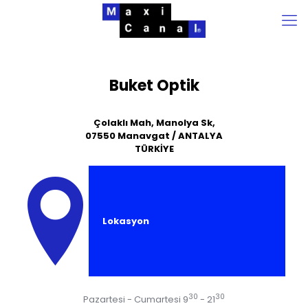
Buket Optik
Çolaklı Mah, Manolya Sk,
07550 Manavgat / ANTALYA
TÜRKİYE
Lokasyon
30
30
Pazartesi - Cumartesi 9
- 21