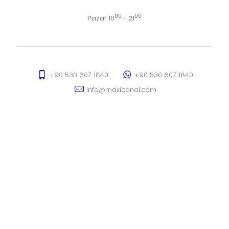
00
00
Pazar 10
- 21
+90 530 607 1840
+90 530 607 1840
info@maxicanal.com