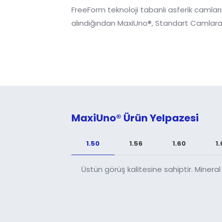
FreeForm teknoloji tabanlı asferik camlarım
alındığından MaxiUno®, Standart Camlara
MaxiUno® Ürün Yelpazesi
1.50
1.56
1.60
1.
Üstün görüş kalitesine sahiptir. Minera