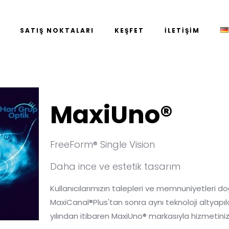
SATIŞ NOKTALARI
KEŞFET
İLETİŞİM
MaxiUno®
FreeForm® Single Vision
Daha ince ve estetik tasarım
Kullanıcılarımızın talepleri ve memnuniyetleri 
MaxiCanal®Plus'tan sonra aynı teknoloji altyapı
yılından itibaren MaxiUno® markasıyla hizmetiniz